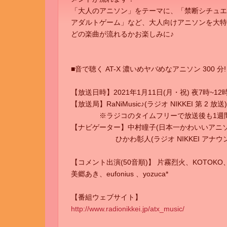
「大人のアニソン」をテーマに、「禁断シチュエ
アダルトゲーム」など、大人向けアニソンを大特
どの楽曲が流れるかお楽しみに♪
■音で聴く AT-X 濃いめヤバめなアニソン 300 分!
【放送日時】2021年1月11日(月・祝) 夜7時~12
【放送局】RaNiMusic♪(ラジオ NIKKEI 第 2 放送
※ラジコのタイムフリーで放送後も1週間
【ナビゲーター】中村瞳子(日本一かわいいアニソン
ひかわ彰人(ラジオ NIKKEI アナウン
【コメント出演(50音順)】 片霧烈火、KOTOKO
美郷あき、eufonius 、yozuca*
【番組ウェブサイト】
http://www.radionikkei.jp/atx_music/