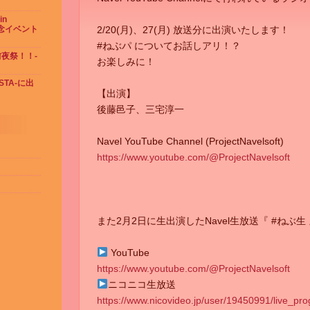
in
念イベント
2/20(月)、27(月) 放送分に出演いたします！
#ねぶパ についてお話しアリ！？
 前夜祭！！-
お楽しみに！
ESTA-に出
【出演】
後藤邑子、三宅淳一
Navel YouTube Channel (ProjectNavelsoft)
https://www.youtube.com/@ProjectNavelsoft
また2月2日に生出演したNavel生放送『 #ねぶ
YouTube
https://www.youtube.com/@ProjectNavelsoft
ニコニコ生放送
https://www.nicovideo.jp/user/19450991/live_p