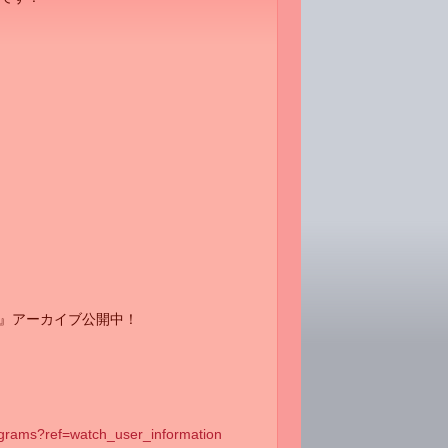
生 』アーカイブ公開中！
rograms?ref=watch_user_information