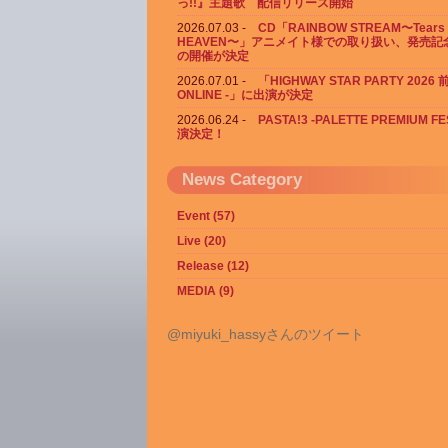
っ!!』主題歌 配信リリース開始
2026.07.03
CD「RAINBOW STREAM〜Tears 
HEAVEN〜」アニメイト様での取り扱い、発売記
の開催が決定
2026.07.01
「HIGHWAY STAR PARTY 2026
ONLINE -」に出演が決定
2026.06.24
PASTA!3 -PALETTE PREMIUM F
演決定！
News Category
Event (57)
Live (20)
Release (12)
MEDIA (9)
@miyuki_hassyさんのツイート