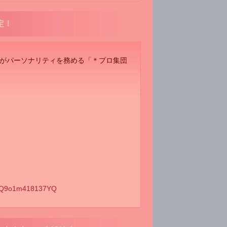
定！
ca*さんがパーソナリティを務める「＊プロ集団
QTQ9o1m418137YQ