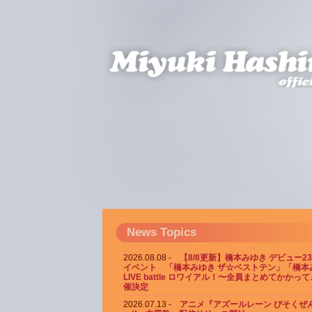
News Topics
2026.08.08
【8/8更新】橋本みゆき デビュー2
イベント 「橋本みゆき ザ☆ベストテン」「橋本
LIVE battle ロワイアル！〜全員まとめてかかっ
催決定
2026.07.13
アニメ『アズールレーン びそくぜん