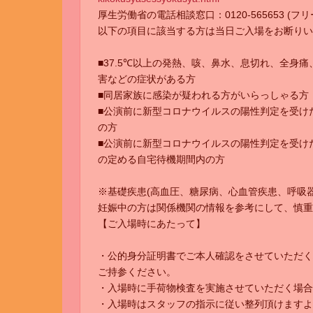
厚生労働省の電話相談窓口：0120-565653 (フ
以下の項目に該当する方は当日ご入場をお断りい
■37.5℃以上の発熱、咳、鼻水、息切れ、全身
害などの症状がある方
■同居家族に感染が疑われる方がいらっしゃる方
■公演前に新型コロナウイルスの陽性判定を受け
の方
■公演前に新型コロナウイルスの陽性判定を受け
の定める自宅待機期間内の方
※基礎疾患(高血圧、糖尿病、心血管疾患、呼吸器
妊娠中の方は関係機関の情報を参考にして、慎重
【ご入場時にあたって】
・公的身分証明書でご本人確認をさせていただく
ご持参ください。
・入場時に手荷物検査を実施させていただく場合
・入場時はスタッフの指示に従い整列頂けますよ