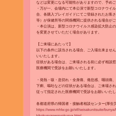
などは変更になる可能性がありますので、予めご
・万が一、会場内にて本公演で新型コロナウイル
合、各購入プレイガイドにてご登録されたお客さ
等）が保健所等の関係機関に提供される場合がご
・本公演は、新型コロナウイルス感染拡大防止の
を変更させていただく場合があります。
【ご来場にあたって】
以下の条件に該当される場合、ご入場出来ません
いいたします。
症状がある場合は、ご来場される前に必ず相談窓
医療機関で受診をお願いいたします。
・発熱・咳・息切れ・全身痛、倦怠感、咽頭痛、
下痢、嘔吐などの症状がある場合は、ご来場され
従って指定された医療機関で受診をお願いいたし
各都道府県の帰国者・接触者相談センター(厚生
https://www.mhlw.go.jp/stf/seisakunitsuite/bunya
kikokusyasessyokusya.html