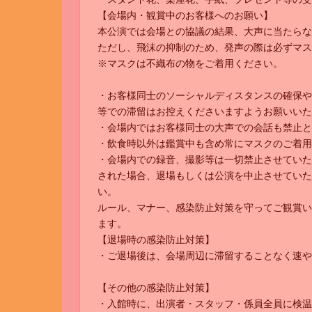
【会場内・観賞中のお客様へのお願い】
本公演では会場との協議の結果、大声に当たらな
ただし、飛沫の抑制のため、発声の際は必ずマス
※マスクは不織布の物をご着用ください。
・お客様同士のソーシャルディスタンスの確保や
等での滞留はお控えくださいますようお願いいた
・会場内ではお客様同士の大声での会話も禁止と
・飲食時以外は鑑賞中も含め常にマスクのご着用
・会場内での録音、撮影等は一切禁止させていた
された場合、退場もしくは公演を中止させていた
い。
ルール、マナー、感染防止対策を守ってご観賞い
ます。
【退場時の感染防止対策】
・ご退場後は、会場周辺に滞留することなく速や
【その他の感染防止対策】
・入館時に、出演者・スタッフ・係員全員に検温