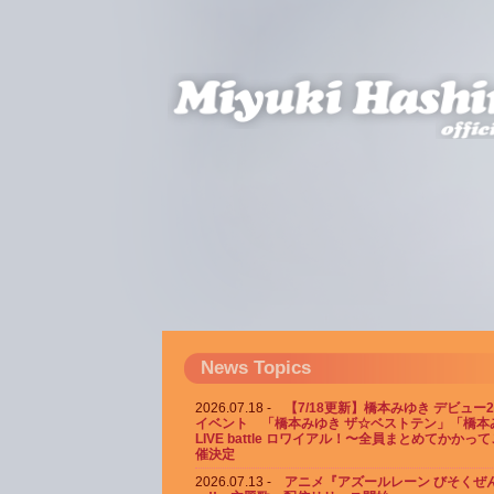
News Topics
2026.07.18
【7/18更新】橋本みゆき デビュー
イベント 「橋本みゆき ザ☆ベストテン」「橋本
LIVE battle ロワイアル！〜全員まとめてかかっ
催決定
2026.07.13
アニメ『アズールレーン びそくぜん