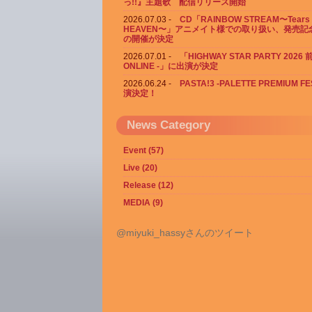
っ!!』主題歌 配信リリース開始
2026.07.03
CD「RAINBOW STREAM〜Tears 
HEAVEN〜」アニメイト様での取り扱い、発売記
の開催が決定
2026.07.01
「HIGHWAY STAR PARTY 2026
ONLINE -」に出演が決定
2026.06.24
PASTA!3 -PALETTE PREMIUM F
演決定！
News Category
Event (57)
Live (20)
Release (12)
MEDIA (9)
@miyuki_hassyさんのツイート