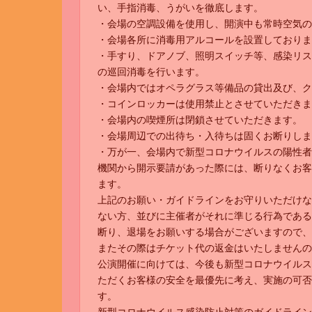
い、手指消毒、うがいを徹底します。
・会場の空調設備を使用し、開演中も常時空気の
・会場各所に消毒用アルコールを設置しておりま
・手すり、ドアノブ、照明スイッチ等、感染リス
の巡回消毒を行います。
・会場内ではオペラグラス等備品の貸出及び、ク
・コインロッカーは使用禁止とさせていただきま
・会場内の喫煙所は閉鎖させていただきます。
・会場周辺での出待ち・入待ちは固くお断りしま
・万が一、会場内で新型コロナウイルスの陽性者
機関から開示要請があった際には、断りなくお客
ます。
上記のお願い・ガイドラインをお守りいただけな
ない方、並びに主催者がそれに準じる行為である
断り、退場をお願いする場合がございますので、
またその際はチケット代の返金はいたしませんの
公演開催に向けては、今後も新型コロナウイルス
ただくお客様の安全を最優先に考え、実施の可否
す。