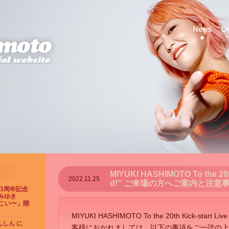
MIYUKI HASHIMOTO To the 20th
2022.11.25
d!” ご来場の方へご案内と注意
23周年記念
みゆき
てこい〜」開
MIYUKI HASHIMOTO To the 20th Kick-start
しん に
客様におかれましては、以下の事項をご一読の上