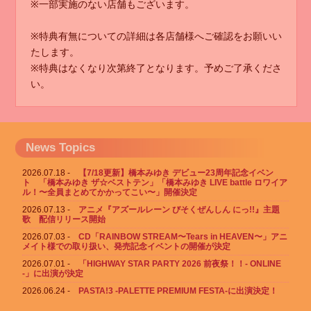
※一部実施のない店舗もございます。
※特典有無についての詳細は各店舗様へご確認をお願いい
たします。
※特典はなくなり次第終了となります。予めご了承くださ
い。
News Topics
2026.07.18
【7/18更新】橋本みゆき デビュー23周年記念イベン
ト 「橋本みゆき ザ☆ベストテン」「橋本みゆき LIVE battle ロワイア
ル！〜全員まとめてかかってこい〜」開催決定
2026.07.13
アニメ『アズールレーン びそくぜんしん にっ!!』主題
歌 配信リリース開始
2026.07.03
CD「RAINBOW STREAM〜Tears in HEAVEN〜」アニ
メイト様での取り扱い、発売記念イベントの開催が決定
2026.07.01
「HIGHWAY STAR PARTY 2026 前夜祭！！- ONLINE
-」に出演が決定
2026.06.24
PASTA!3 -PALETTE PREMIUM FESTA-に出演決定！