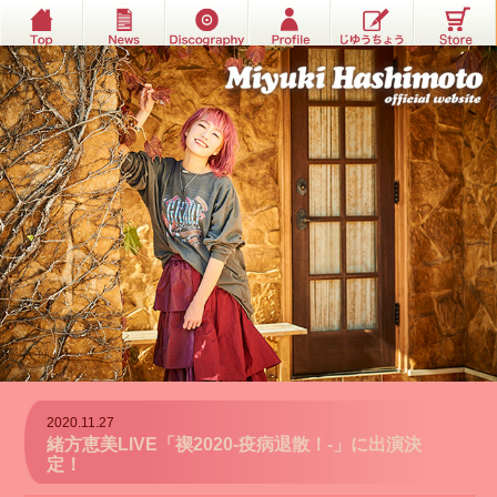
2020.11.27
緒方恵美LIVE「禊2020-疫病退散！-」に出演決
定！