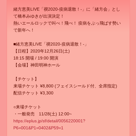
緒方恵美LIVE「禊2020-疫病退散！-」に「緒方会」とし
て橋本みゆきが出演決定！
熱いエールロックで叫べ！飛べ！ 疫病をぶっ飛ばす勢い
で新年へ！
■緒方恵美LIVE「禊2020-疫病退散！-」
【日程】2020年12月26日(土)
18:15 開場 / 19:00 開演
【会場】神田明神ホール
【チケット】
来場チケット ¥8,800 (フェイスシールド付、全席指定)
配信チケット ¥3,300
○来場チケット
・一般発売 11/28(土) 12:00~
https://eplus.jp/sf/detail/0056220001?
P6=001&P1=0402&P59=1