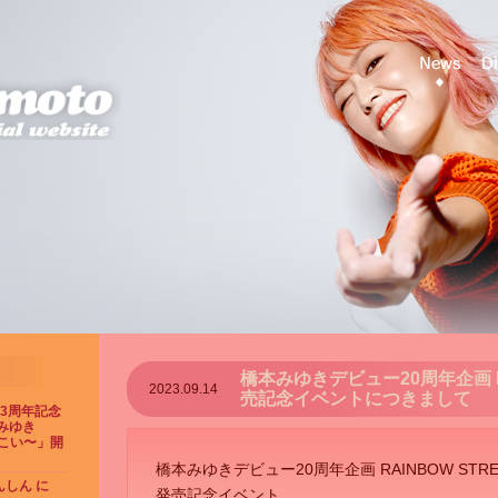
橋本みゆきデビュー20周年企画 RAI
2023.09.14
売記念イベントにつきまして
23周年記念
みゆき
てこい〜」開
橋本みゆきデビュー20周年企画 RAINBOW STREAM
しん に
発売記念イベント