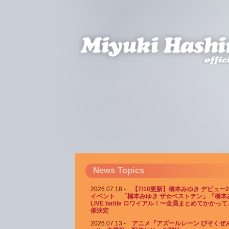
News Topics
2026.07.18
【7/18更新】橋本みゆき デビュー
イベント 「橋本みゆき ザ☆ベストテン」「橋本
LIVE battle ロワイアル！〜全員まとめてかかっ
催決定
2026.07.13
アニメ『アズールレーン びそくぜん