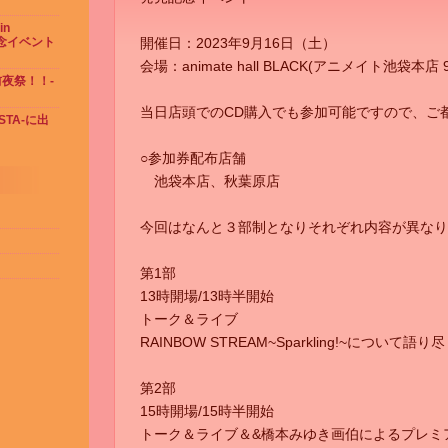
in
念イベント
開催日：2023年9月16日（土）
会場：animate hall BLACK(アニメイト池袋本店 9
 前夜祭！！-
当日店頭でのCD購入でも参加可能ですので、ご
ESTA-に出
○参加券配布店舗
池袋本店、秋葉原店
今回はなんと３部制となりそれぞれ内容が異なり
第1部
13時開場/13時半開始
トーク＆ライブ
RAINBOW STREAM~Sparkling!~について語り
第2部
15時開場/15時半開始
トーク＆ライブ＆&橋本みゆき画伯によるプレミ