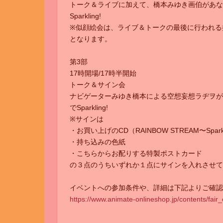
トーク＆ライブに加えて、橋本みゆき画伯があな
Sparkling!
※似顔絵会は、ライブ＆トークの最後に行われる
となります。
第3部
17時開場/17時半開始
トーク＆サイン会
ナビゲーターみゆき橋本による空想妄想ラヂヲが
でSparkling!
※サインは
・お買い上げのCD（RAINBOW STREAM〜Spark
・持ち込みの色紙
・こちらからお配りする特製ポストカード
の３点のうちいずれか１点にサインを入れさせて
イベントへの参加条件や、詳細は下記よりご確認
https://www.animate-onlineshop.jp/contents/fair