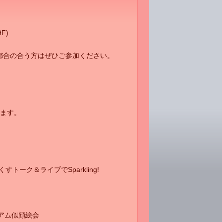
F)
都合の合う方はぜひご参加ください。
ます。
尽くすトーク＆ライブでSparkling!
アム似顔絵会