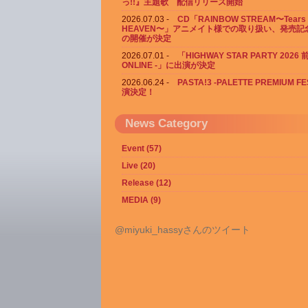
っ!!』主題歌 配信リリース開始
2026.07.03
CD「RAINBOW STREAM〜Tears 
HEAVEN〜」アニメイト様での取り扱い、発売記
の開催が決定
2026.07.01
「HIGHWAY STAR PARTY 2026
ONLINE -」に出演が決定
2026.06.24
PASTA!3 -PALETTE PREMIUM F
演決定！
News Category
Event (57)
Live (20)
Release (12)
MEDIA (9)
@miyuki_hassyさんのツイート