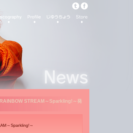
NBOW STREAM～Sparkling!～発
～Sparkling!～