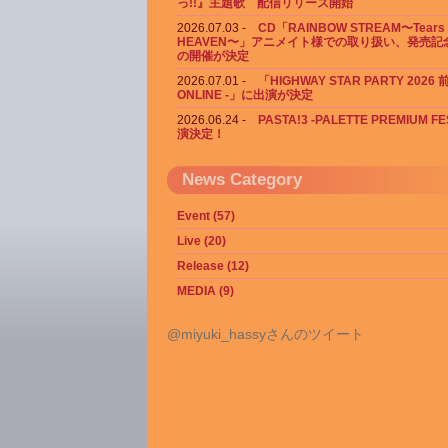
っ!!』主題歌 配信リリース開始
2026.07.03
CD「RAINBOW STREAM〜Tears 
HEAVEN〜」アニメイト様での取り扱い、発売記
の開催が決定
2026.07.01
「HIGHWAY STAR PARTY 2026
ONLINE -」に出演が決定
2026.06.24
PASTA!3 -PALETTE PREMIUM F
演決定！
News Category
Event (57)
Live (20)
Release (12)
MEDIA (9)
@miyuki_hassyさんのツイート