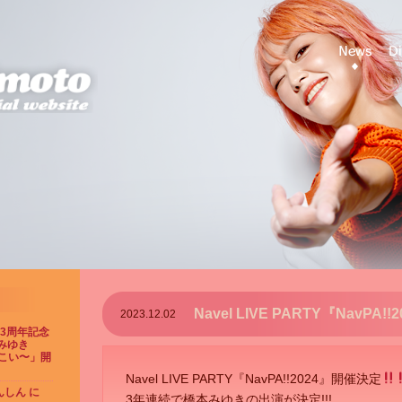
Navel LIVE PARTY『NavPA!
2023.12.02
23周年記念
みゆき
てこい〜」開
Navel LIVE PARTY『NavPA!!2024』開催決定
しん に
3年連続で橋本みゆきの出演が決定!!!