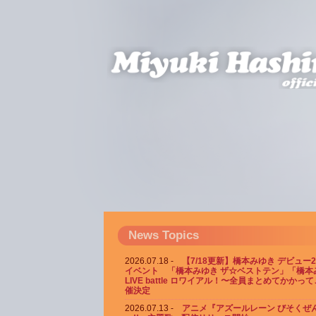
News Topics
2026.07.18
【7/18更新】橋本みゆき デビュー
イベント 「橋本みゆき ザ☆ベストテン」「橋本
LIVE battle ロワイアル！〜全員まとめてかかっ
催決定
2026.07.13
アニメ『アズールレーン びそくぜん