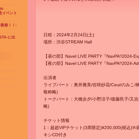
in
念イベント
 前夜祭！！-
日程：2024年2月24日(土)
ESTA-に出
場所：渋谷STREAM Hall
【昼の部】Navel LIVE PARTY『NavPA!!2024-Ex
【夜の部】Navel LIVE PARTY『NavPA!!2024-Ad
出演者
ライブパート：奥井雅美/佐咲紗花/Ceui/のみこ/橋
敬称略)
トークパート：大橋歩夕/小野涼子/後藤邑子/又吉
略)
チケット情報
1：超超VIPチケット(3席限定)¥200,000(税
キシCD付き