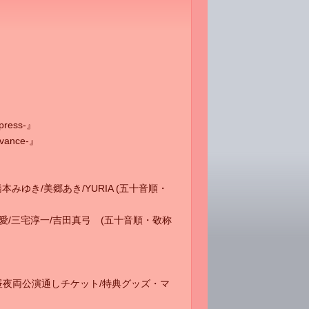
press-』
vance-』
本みゆき/美郷あき/YURIA (五十音順・
愛/三宅淳一/吉田真弓 (五十音順・敬称
込)※昼夜両公演通しチケット/特典グッズ・マ