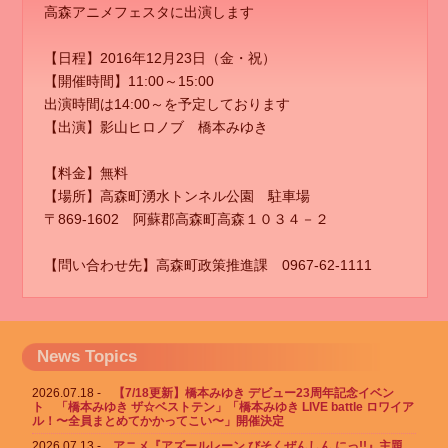
高森アニメフェスタに出演します
【日程】2016年12月23日（金・祝）
【開催時間】11:00～15:00
出演時間は14:00～を予定しております
【出演】影山ヒロノブ 橋本みゆき
【料金】無料
【場所】高森町湧水トンネル公園 駐車場
〒869-1602 阿蘇郡高森町高森１０３４－２
【問い合わせ先】高森町政策推進課 0967-62-1111
News Topics
2026.07.18
【7/18更新】橋本みゆき デビュー23周年記念イベン
ト 「橋本みゆき ザ☆ベストテン」「橋本みゆき LIVE battle ロワイア
ル！〜全員まとめてかかってこい〜」開催決定
2026.07.13
アニメ『アズールレーン びそくぜんしん にっ!!』主題