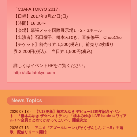
「C3AFA TOKYO 2017」
【日程】2017年8月27日(日)
【時間】16:00〜
【会場】幕張メッセ国際展示場1・2・3ホール
【出演者】石田燿子、橋本みゆき、喜多修平、ChouCho
【チケット】前売り券:1,300(税込) 、前売り2枚綴り
券:2,200円(税込)、 当日券:1,500円(税込)
詳しくはイベントHPをご覧ください。
http://c3afatokyo.com
News Topics
2026.07.18
【7/18更新】橋本みゆき デビュー23周年記念イベン
ト 「橋本みゆき ザ☆ベストテン」「橋本みゆき LIVE battle ロワイア
ル！〜全員まとめてかかってこい〜」開催決定
2026.07.13
アニメ『アズールレーン びそくぜんしん にっ!!』主題
歌 配信リリース開始