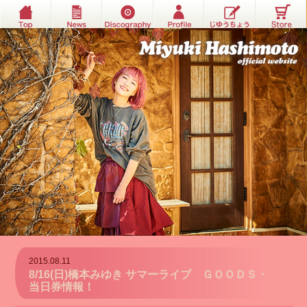
2015.08.11
8/16(日)橋本みゆき サマーライブ ＧＯＯＤＳ・
当日券情報！