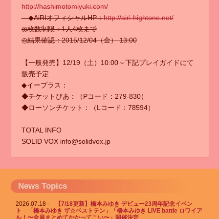
http://hashimotomiyuki.com/
◆AiRIオフィシャルHP：
http://airi-hightone.net/
◎枚数制限：1人4枚まで
◎結果確認：2015/12/04（金） 13:00
【一般発売】12/19（土）10:00～下記プレイガイドにて
販売予定
◆イープラス：
◆チケットぴあ：（Pコード：279-830）
◆ローソンチケット：（Lコード：78594）
TOTAL INFO
SOLID VOX info@solidvox.jp
News Topics
2026.07.18
【7/18更新】橋本みゆき デビュー23周年記念イベン
ト 「橋本みゆき ザ☆ベストテン」「橋本みゆき LIVE battle ロワイア
ル！〜全員まとめてかかってこい〜」開催決定