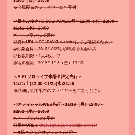
11/01（日） 23:59
※会場配布のフライヤーにて受付
＜橋本みゆきFC SOLIVOXL先行＞11/05（木）12:00～
11/11（水）
23:59
※イープラスにて受付
◎受付URL：SOLIVOXL websiteにてご確認ください
◎対象会員：2015/10/27(火)時点で入会の方
◎枚数制限：1人4枚まで
◎結果確認：2015/11/13（金）13:00
＜AiRI ソロライブ来場者限定先行＞
11/21(土)22:00~11/25(水)23:59
※詳細は会場配布のフライヤーをご覧ください
＜オフィシャルWEB先行＞11/16（月）12:00～
12/02（水） 23:59
※イープラスにて受付
◎受付URL：
http://eplus.jp/livebattle-svweb/
◆橋本みゆきオフィシャルHP：