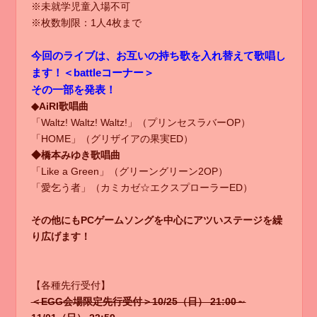
※未就学児童入場不可
※枚数制限：1人4枚まで
今回のライブは、お互いの持ち歌を入れ替えて歌唱し
ます！＜battleコーナー＞
その一部を発表！
◆AiRI歌唱曲
「Waltz! Waltz! Waltz!」（プリンセスラバーOP）
「HOME」（グリザイアの果実ED）
◆橋本みゆき歌唱曲
「Like a Green」（グリーングリーン2OP）
「愛乞う者」（カミカゼ☆エクスプローラーED）
その他にもPCゲームソングを中心にアツいステージを繰
り広げます！
【各種先行受付】
＜EGG会場限定先行受付＞10/25（日） 21:00～